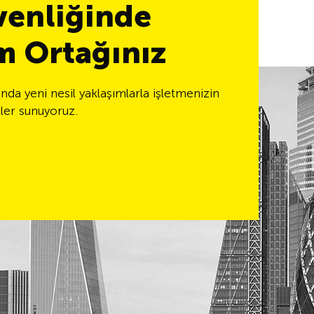
üvenliğinde
m Ortağınız
nında yeni nesil yaklaşımlarla işletmenizin
tler sunuyoruz.