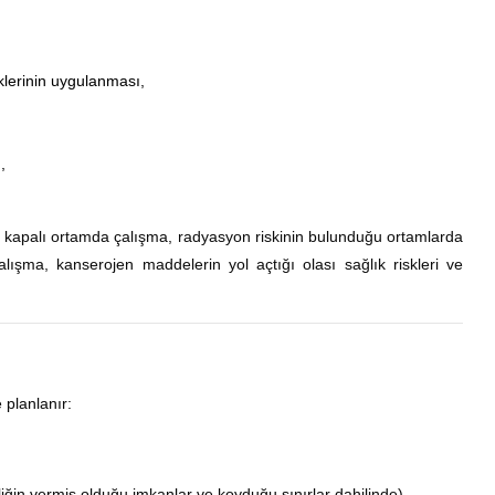
iklerinin uygulanması,
,
, kapalı ortamda çalışma, radyasyon riskinin bulunduğu ortamlarda
lışma, kanserojen maddelerin yol açtığı olası sağlık riskleri ve
 planlanır:
iğin vermiş olduğu imkanlar ve koyduğu sınırlar dahilinde)