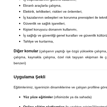
Ekranlı araçlarla çalışma,
Elektrik, tehlikeleri, riskleri ve önlemleri,
İş kazalarının sebepleri ve korunma prensipleri ile tekn
Güvenlik ve sağlık işaretleri,
Kişisel koruyucu donanım kullanımı,
İş sağlığı ve güvenliği genel kuralları ve güvenlik kültürü
Tahliye ve kurtarma,
Diğer konular
(çalışanın yaptığı işe özgü yüksekte çalışma
çalışma, kaynakla çalışma, özel risk taşıyan ekipman ile ça
benzeri)
Uygulama Şekli
Eğitimlerimiz, işyerinizin dinamiklerine ve çalışan profiline göre
Yüz yüze eğitimler
(ofisinizde ya da sahada)
Online eğitim platformları
ile uzaktan erişim(Yönetmel