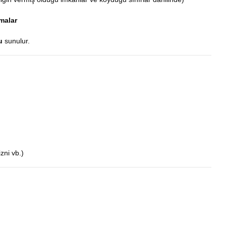
malar
u
sunulur.
zni vb.)